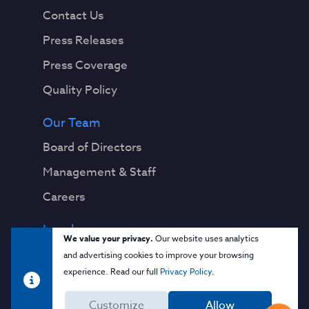
Contact Us
Press Releases
Press Coverage
Quality Policy
Our Team
Board of Directors
Management & Staff
Careers
Legal
We value your privacy.
Our website uses analytics
Privacy Notice
and advertising cookies to improve your browsing
experience. Read our full
Privacy Policy
.
Terms & Conditions
Customize
Allow